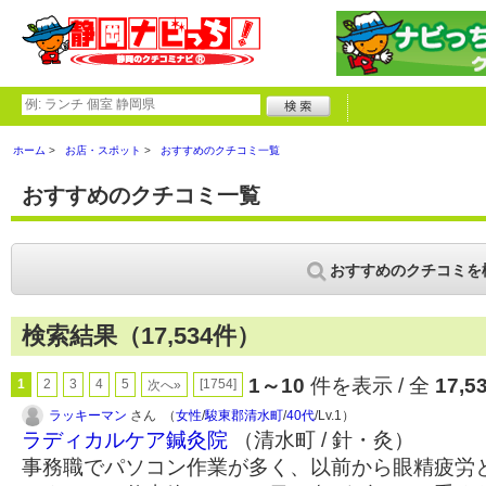
ホーム
お店・スポット
おすすめのクチコミ一覧
おすすめのクチコミ一覧
おすすめのクチコミを
検索結果（17,534件）
1～10
件を表示 / 全
17,5
1
2
3
4
5
[1754]
次へ»
ラッキーマン
さん （
女性
/
駿東郡清水町
/
40代
/Lv.1）
ラディカルケア鍼灸院
（清水町 / 針・灸）
事務職でパソコン作業が多く、以前から眼精疲労