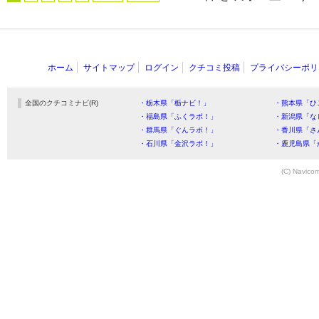
ホーム
サイトマップ
ログイン
クチコミ投稿
プライバシーポリ
全国のクチコミナビ(R)
・栃木県「栃ナビ！」
・熊本県「ひ
・福島県「ふくラボ！」
・新潟県「な
・群馬県「ぐんラボ！」
・香川県「さ
・石川県「金沢ラボ！」
・鹿児島県「
(C) Navicom