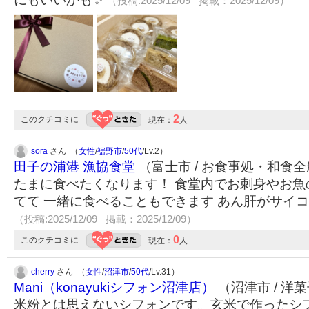
（投稿:2025/12/09 掲載：2025/12/09）
2
このクチコミに
現在：
人
sora
さん （
女性
/
裾野市
/
50代
/Lv.2）
田子の浦港 漁協食堂
（富士市 / お食事処・和食
たまに食べたくなります！ 食堂内でお刺身やお魚
てて 一緒に食べることもできます あん肝がサイコ
（投稿:2025/12/09 掲載：2025/12/09）
0
このクチコミに
現在：
人
cherry
さん （
女性
/
沼津市
/
50代
/Lv.31）
Mani（konayukiシフォン沼津店）
（沼津市 / 洋
米粉とは思えないシフォンです。玄米で作ったシ