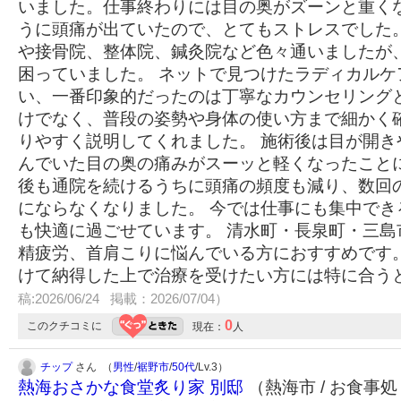
いました。仕事終わりには目の奥がズーンと重く
うに頭痛が出ていたので、とてもストレスでした。
や接骨院、整体院、鍼灸院など色々通いましたが
困っていました。 ネットで見つけたラディカルケ
い、一番印象的だったのは丁寧なカウンセリング
けでなく、普段の姿勢や身体の使い方まで細かく
りやすく説明してくれました。 施術後は目が開き
んでいた目の奥の痛みがスーッと軽くなったこと
後も通院を続けるうちに頭痛の頻度も減り、数回
にならなくなりました。 今では仕事にも集中でき
も快適に過ごせています。 清水町・長泉町・三島
精疲労、首肩こりに悩んでいる方におすすめです
けて納得した上で治療を受けたい方には特に合う
稿:2026/06/24 掲載：2026/07/04）
0
このクチコミに
現在：
人
チップ
さん （
男性
/
裾野市
/
50代
/Lv.3）
熱海おさかな食堂炙り家 別邸
（熱海市 / お食事