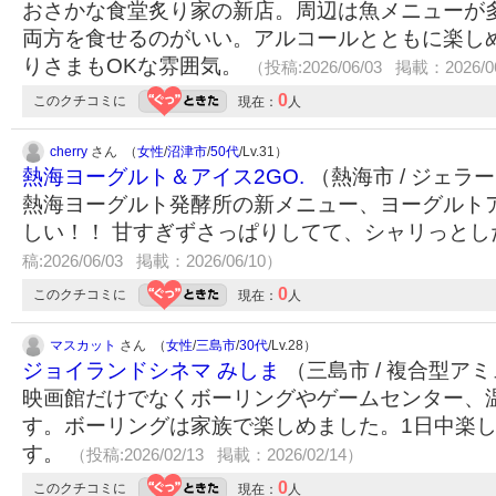
おさかな食堂炙り家の新店。周辺は魚メニューが
両方を食せるのがいい。アルコールとともに楽し
りさまもOKな雰囲気。
（投稿:2026/06/03 掲載：2026/0
0
このクチコミに
現在：
人
cherry
さん （
女性
/
沼津市
/
50代
/Lv.31）
熱海ヨーグルト＆アイス2GO.
（熱海市 / ジェラ
熱海ヨーグルト発酵所の新メニュー、ヨーグルト
しい！！ 甘すぎずさっぱりしてて、シャリっと
稿:2026/06/03 掲載：2026/06/10）
0
このクチコミに
現在：
人
マスカット
さん （
女性
/
三島市
/
30代
/Lv.28）
ジョイランドシネマ みしま
（三島市 / 複合型ア
映画館だけでなくボーリングやゲームセンター、
す。ボーリングは家族で楽しめました。1日中楽
す。
（投稿:2026/02/13 掲載：2026/02/14）
0
このクチコミに
現在：
人