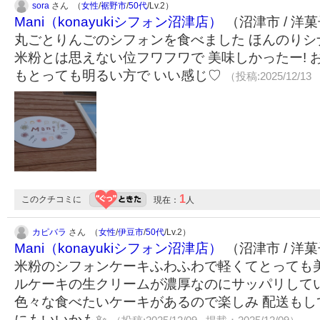
sora
さん （
女性
/
裾野市
/
50代
/Lv.2）
Mani（konayukiシフォン沼津店）
（沼津市 / 洋
丸ごとりんごのシフォンを食べました ほんのりシ
米粉とは思えない位フワフワで 美味しかったー! 
もとっても明るい方で いい感じ♡
（投稿:2025/12/13
1
このクチコミに
現在：
人
カピバラ
さん （
女性
/
伊豆市
/
50代
/Lv.2）
Mani（konayukiシフォン沼津店）
（沼津市 / 洋
米粉のシフォンケーキふわふわで軽くてとっても
ルケーキの生クリームが濃厚なのにサッパリしてい
色々な食べたいケーキがあるので楽しみ 配送もし
にもいいかも✨