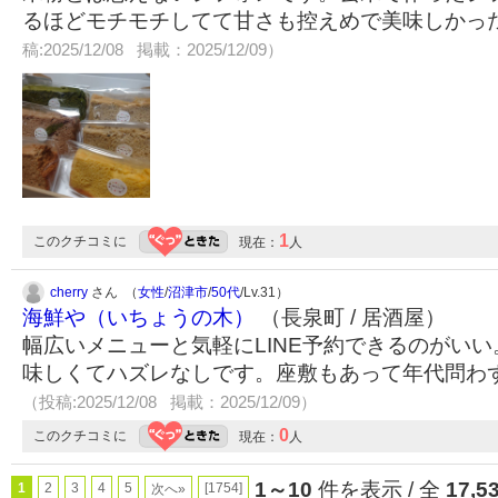
るほどモチモチしてて甘さも控えめで美味しかっ
稿:2025/12/08 掲載：2025/12/09）
1
このクチコミに
現在：
人
cherry
さん （
女性
/
沼津市
/
50代
/Lv.31）
海鮮や（いちょうの木）
（長泉町 / 居酒屋）
幅広いメニューと気軽にLINE予約できるのがい
味しくてハズレなしです。座敷もあって年代問わ
（投稿:2025/12/08 掲載：2025/12/09）
0
このクチコミに
現在：
人
1～10
件を表示 / 全
17,5
1
2
3
4
5
[1754]
次へ»