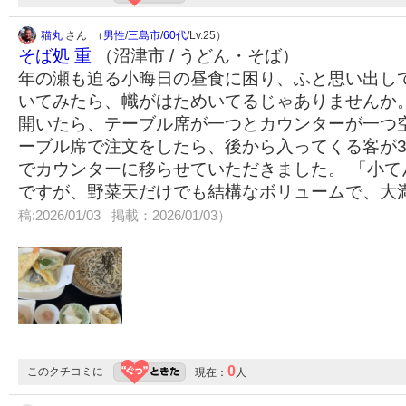
猫丸
さん （
男性
/
三島市
/
60代
/Lv.25）
そば処 重
（沼津市 / うどん・そば）
年の瀬も迫る小晦日の昼食に困り、ふと思い出し
いてみたら、幟がはためいてるじゃありませんか。
開いたら、テーブル席が一つとカウンターが一つ
ーブル席で注文をしたら、後から入ってくる客が
でカウンターに移らせていただきました。 「小て
ですが、野菜天だけでも結構なボリュームで、大
稿:2026/01/03 掲載：2026/01/03）
0
このクチコミに
現在：
人