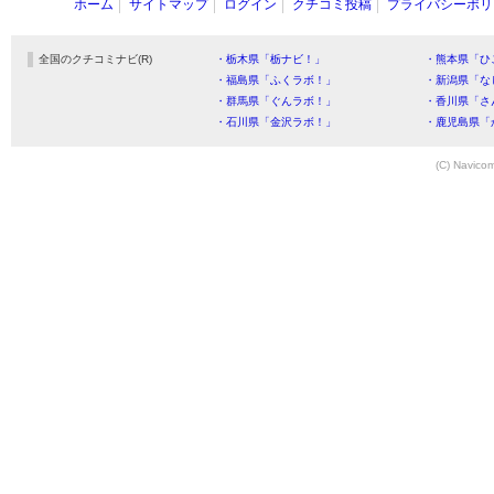
ホーム
サイトマップ
ログイン
クチコミ投稿
プライバシーポリ
全国のクチコミナビ(R)
・栃木県「栃ナビ！」
・熊本県「ひ
・福島県「ふくラボ！」
・新潟県「な
・群馬県「ぐんラボ！」
・香川県「さ
・石川県「金沢ラボ！」
・鹿児島県「
(C) Navicom