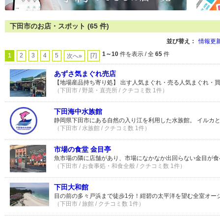
下田市のお店・スポット (65 件)
並び替え：
情報更
1～10
件を表示 / 全
65
件
1
2
3
4
5
[7]
次へ»
あずさ気まぐれ売店
【地場産品持ち寄り処】 出す人気まぐれ・売る人気まぐれ・
（下田市 / 野菜・直売所 / クチコミ数 1件）
下田海中水族館
静岡県下田市にある自然の入り江を利用した水族館。 イルカ
（下田市 / 水族館 / クチコミ数 1件）
市場の食堂 金目亭
魚市場の隣に店舗があり、市場になかなか出回らない金目が食
（下田市 / お食事処・和食全般 / クチコミ数 1件）
下田大和館
目の前の多々戸浜まで徒歩1分！紺碧の太平洋を望む全室オー
（下田市 / 旅館 / クチコミ数 1件）