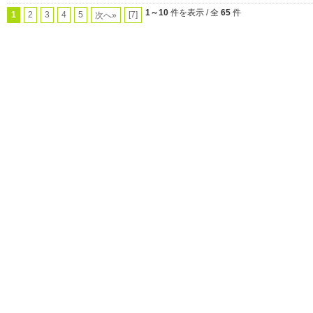
1～10
件を表示 / 全
65
件
1
2
3
4
5
[7]
次へ»