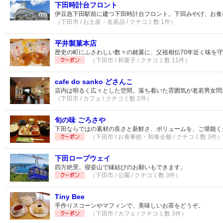
下田時計台フロント
伊豆急下田駅前に建つ下田時計台フロント。下田みやげ、お食
（下田市 / お土産・名産品 / クチコミ数 1件）
平井製菓本店
歴史の町にふさわしい数々の銘菓に、父祖相伝70年近く味を
（下田市 / 和菓子 / クチコミ数 11件）
cafe do sanko どさんこ
店内は明るく広々とした空間。落ち着いた雰囲気が老若男女問
（下田市 / カフェ / クチコミ数 2件）
旬の味 ごろさや
下田ならではの素材の良さと新鮮さ、ボリュームを、ご堪能く
（下田市 / お食事処・和食全般 / クチコミ数 3件）
下田ロープウェイ
四方絶景。寝姿山で縁結びのお願いもできます。
（下田市 / 公園 / クチコミ数 3件）
Tiny Bee
手作りスコーンやマフィンで、美味しいお茶をどうぞ。
（下田市 / カフェ / クチコミ数 3件）