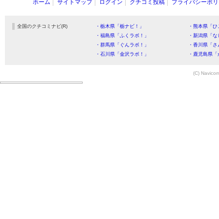
ホーム
サイトマップ
ログイン
クチコミ投稿
プライバシーポリ
全国のクチコミナビ(R)
・栃木県「栃ナビ！」
・熊本県「ひ
・福島県「ふくラボ！」
・新潟県「な
・群馬県「ぐんラボ！」
・香川県「さ
・石川県「金沢ラボ！」
・鹿児島県「
(C) Navicom