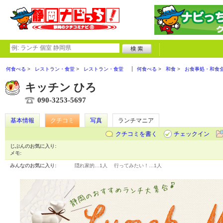
何食べる
レストラン・食堂
レストラン・食堂
何食べる
和食
お食事処・和食
キッチン ひろ
090-3253-5697
基本情報
クチコミ
写真
ランチマニア
クチコミを書く
チェックイン
じぶんのお気に入り:
メモ:
みんなのお気に入り:
隠れ家的…
1人
行ってみたい！…
1人