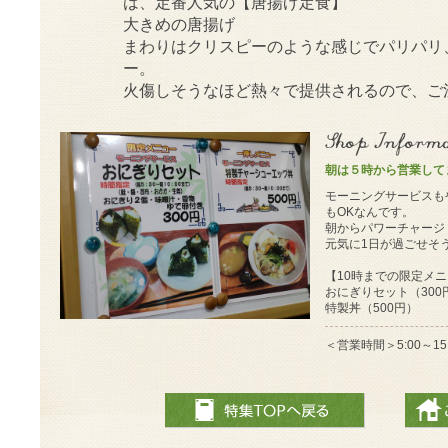
は、定番人気の【唐揚げ定食】
大きめの唐揚げ
まわりはクリスピーのような感じでパリパリ
ー。
火傷しそうなほど熱々で提供されるので、ご
朝は５時から営業して
モーニングサービスも
もOKなんです。
朝からパワーチャージ
元気に1日が過ごせそ
【10時までの限定メ
おにぎりセット（300
特製丼（500円）
＜営業時間＞5:00～15