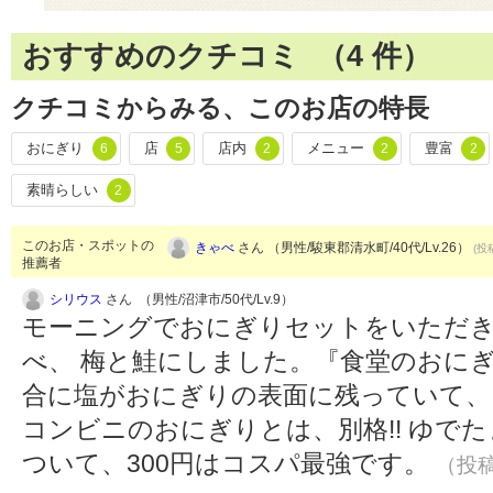
おすすめのクチコミ （
4
件）
クチコミからみる、このお店の特長
おにぎり
店
店内
メニュー
豊富
6
5
2
2
2
素晴らしい
2
このお店・スポットの
きゃべ
さん （男性/駿東郡清水町/40代/Lv.26）
(投
推薦者
シリウス
さん （男性/沼津市/50代/Lv.9）
モーニングでおにぎりセットをいただ
べ、 梅と鮭にしました。『食堂のおに
合に塩がおにぎりの表面に残っていて、
コンビニのおにぎりとは、別格!! ゆで
ついて、300円はコスパ最強です。
（投稿: