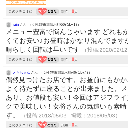
「ランチマニア」のクチコミ
0
このクチコミに
現在：
人
rain
さん （女性/駿東郡清水町/50代/Lv.18）
メニュー豊富で悩んじゃいます どれも
くてお安い♪お昼時はかなり混んでます
晴らしく回転は早いです
（投稿:2020/02/1
0
このクチコミに
現在：
人
とらちゃん
さん （女性/駿東郡清水町/40代/Lv.43）
偶然見つけたお店です。お昼前にもかか
よく待たずに座ることが出来ました。メ
あり、お値段も安い！今回はアジフライ
クで美味しい！女将さんの気遣いも素晴
す。
（投稿:2018/05/03 掲載：2018/05/03）
0
このクチコミに
現在：
人