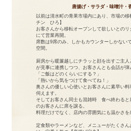
唐揚げ・サラダ・味噌汁・
以前は清水町の青果市場内にあり、市場の移
チン ひろ】
お客さんから移転オープンして欲しいとのリ
にて営業再開。
席数は9席のみ、しかもカウンターしかない
空間。
厨房から暖簾越しにチラッと顔を出すご主人
が見事に連携しつつ、お客さんとも会話が弾
「ご飯はどのくらいにする？」
「熱いから気をつけて食べてね！」
奥さんの優しい心使いとお客さんに素早い料
伺えます。
そしてお客さん同士も混雑時 食べ終わると
のお客さんに席を譲る。
料理だけでなく、店内の雰囲気にも温かさを
定食類やラーメンなど、メニューがたくさん