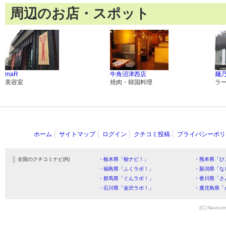
周辺のお店・スポット
maR
牛角沼津西店
麺乃
美容室
焼肉・韓国料理
ラ
ホーム
サイトマップ
ログイン
クチコミ投稿
プライバシーポリ
全国のクチコミナビ(R)
・栃木県「栃ナビ！」
・熊本県「ひ
・福島県「ふくラボ！」
・新潟県「な
・群馬県「ぐんラボ！」
・香川県「さ
・石川県「金沢ラボ！」
・鹿児島県「
(C) Navicom