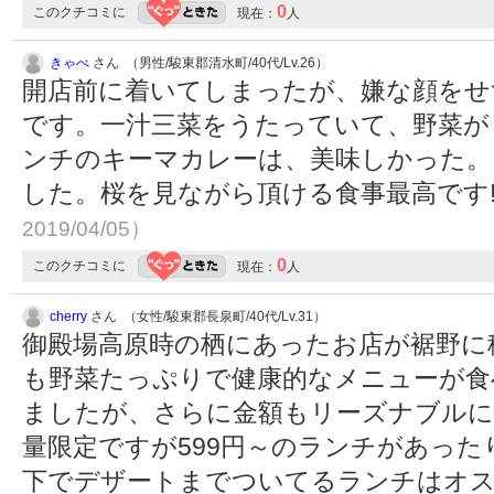
0
このクチコミに
現在：
人
きゃべ
さん （男性/駿東郡清水町/40代/Lv.26）
開店前に着いてしまったが、嫌な顔をせ
です。一汁三菜をうたっていて、野菜が
ンチのキーマカレーは、美味しかった。
した。桜を見ながら頂ける食事最高です‼
2019/04/05）
0
このクチコミに
現在：
人
cherry
さん （女性/駿東郡長泉町/40代/Lv.31）
御殿場高原時の栖にあったお店が裾野に
も野菜たっぷりで健康的なメニューが食
ましたが、さらに金額もリーズナブル
量限定ですが599円～のランチがあった
下でデザートまでついてるランチはオ