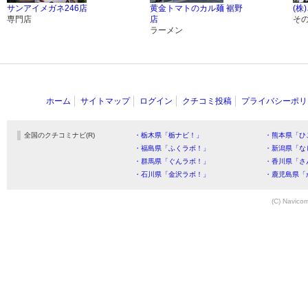
サンアイメガネ246店
黄金トマトのカル麺 裾野
(株
専門店
店
そ
ラーメン
ホーム
サイトマップ
ログイン
クチコミ投稿
プライバシーポリ
全国のクチコミナビ(R)
・栃木県「栃ナビ！」
・熊本県「ひ
・福島県「ふくラボ！」
・新潟県「な
・群馬県「ぐんラボ！」
・香川県「さ
・石川県「金沢ラボ！」
・鹿児島県「
(C) Navicom