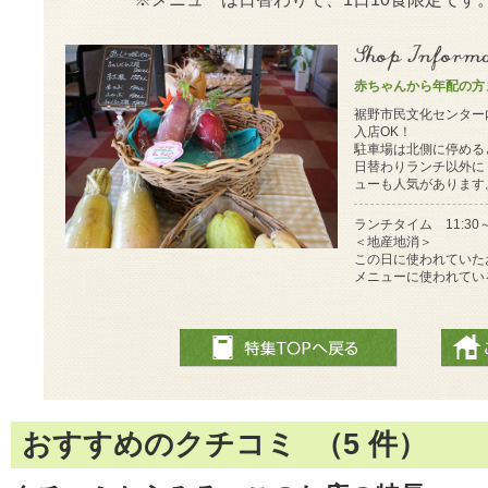
赤ちゃんから年配の方ま
裾野市民文化センター
入店OK！
駐車場は北側に停める
日替わりランチ以外に
ューも人気があります
ランチタイム 11:30～1
＜地産地消＞
この日に使われていた
メニューに使われてい
おすすめのクチコミ （
5
件）