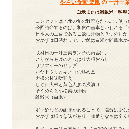
やさい食堂 楽風
の 一汁三菜
白米または雑穀米・料理
コンセプトは地元の旬の野菜をたっぷり使っ
今回紹介するのは、和食の基本といわれる「
日本人の主食であるご飯に汁物と３つのおか
おかずは日替わりで、ご飯は白米か雑穀米か
取材日の一汁三菜ランチの内容は、
とりからあげのさっぱり大根おろし
サツマイモのサラダ
ハヤトウリとキノコの炒め煮
大根の甘味噌和え
しぐれ大根と黄色人参の浅漬け
そうめんと小松菜の汁物
雑穀米（白米）
ポン酢などの酸味があることで、塩分は少な
おかずは様々な味があり、物足りなさは全く
※メニューは日替わりで、1日10食限定です