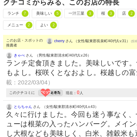
クチコミからみる、このお店の特長
ランチ
美味しい
一汁三菜
桜
店
7
5
3
3
2
メニュー
よい
2
2
このお店・スポットの
cherry
さん （女性/駿東郡長泉町/40代/Lv.31）
(投稿
推薦者
きゃべ
さん （男性/駿東郡清水町/40代/Lv.26）
ランチ定食頂きました。美味しいです。
もよし。桜咲くとなおよし。桜越しの富
載：2022/03/04）
0
このクチコミに
現在：
人
とらちゃん
さん （女性/駿東郡清水町/40代/Lv.43）
久々に行けました。今回も迷う事なく、
ューは根菜の入ったハンバーグ。メイン
し大根なども美味しく、白米、雑穀米も