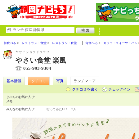
何食べる
レストラン・食堂
レストラン・食堂
何食べる
カフェ・スイーツ・パン
ヤサイショクドウラフ
やさい食堂 楽風
055-993-9304
基本情報
クチコミ
写真
ランチマニア
クチコミを書く
チェックイン
じぶんのお気に入り:
メモ:
みんなのお気に入り:
行ってみたい！…
2人