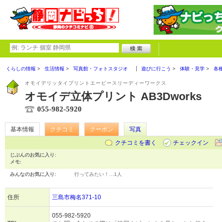
くらしの情報
生活情報
写真館・フォトスタジオ
遊びに行こう
体験・見学
各
オモイデリッタイプリントエービースリーディーワークス
オモイデ立体プリント AB3Dworks
055-982-5920
基本情報
クチコミ
クーポン
写真
クチコミを書く
チェックイン
じぶんのお気に入り:
メモ:
みんなのお気に入り:
行ってみたい！…
1人
住所
三島市梅名371-10
055-982-5920