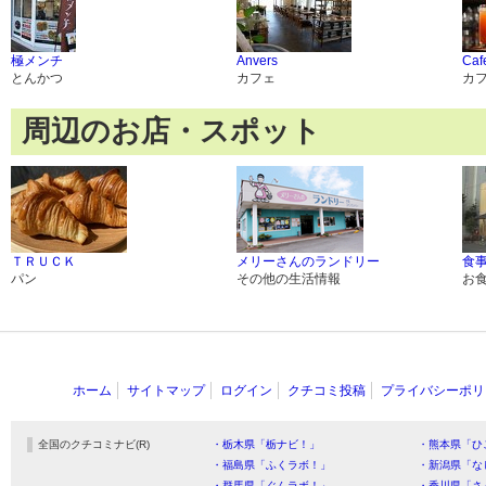
極メンチ
Anvers
Caf
とんかつ
カフェ
カ
周辺のお店・スポット
ＴＲＵＣＫ
メリーさんのランドリー
食事
パン
その他の生活情報
お
ホーム
サイトマップ
ログイン
クチコミ投稿
プライバシーポリ
全国のクチコミナビ(R)
・栃木県「栃ナビ！」
・熊本県「ひ
・福島県「ふくラボ！」
・新潟県「な
・群馬県「ぐんラボ！」
・香川県「さ