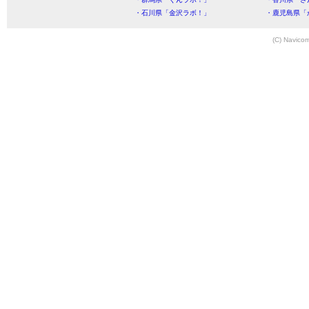
・石川県「金沢ラボ！」
・鹿児島県「
(C) Navicom