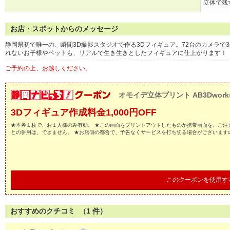
立体で残
お店・スポットからのメッセージ
静岡県初で唯一の、瞬間3D撮影スタジオで作る3Dフィギュア。72台のカメラで3
れないお子様やペットも、リアルで生き生きとしたフィギュアに仕上がります！
ご予約の上、お越しください。
オモイデ立体プリント AB3Dwork
3Dフィギュア作成料金1,000円OFF
★本券１枚で、お１人様のみ有効。 ★この画面をプリントアウトしたものか携帯画面を、ご注
との併用は、できません。 ★お店側の都合で、予告なくサービスを打ち切る場合がございます
このクーポンを使用す
おすすめのクチコミ （
1
件）