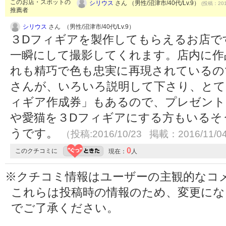
このお店・スポットの
シリウス
さん （男性/沼津市/40代/Lv.9）
(投稿：201
推薦者
シリウス
さん （男性/沼津市/40代/Lv.9）
３Dフィギアを製作してもらえるお店です
一瞬にして撮影してくれます。店内に作
れも精巧で色も忠実に再現されているの
さんが、いろいろ説明して下さり、とて
ィギア作成券」もあるので、プレゼント
や愛猫を３Dフィギアにする方もいるそ
うです。
（投稿:2016/10/23 掲載：2016/11/0
0
このクチコミに
現在：
人
※クチコミ情報はユーザーの主観的なコ
これらは投稿時の情報のため、変更に
でご了承ください。