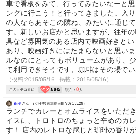
車で看板をみて、行ってみたいなーと思
ングに行こう！と行ってきました。入り
の人ならあそこの隣ね、みたいに通じて
す。新しいお店かと思いますが、往年の
具など雰囲気のある店内で映画好きとい
あり、映画好きにはたまらないと思いま
ルなのにとってもボリュームがあり、
て利用できそうです。珈琲はその場でい
（投稿:2015/05/16 掲載：2015/05/16）
0
このクチコミに
現在：
人
夜桜
さん （女性/駿東郡長泉町/30代/Lv.28）
ランチでカレーとオムライスをいただ
イスに、トロトロのちょっと辛めのカ
す！ 店内のレトロな感じと珈琲の香り