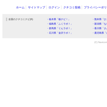
ホーム
サイトマップ
ログイン
クチコミ投稿
プライバシーポリ
全国のクチコミナビ(R)
・栃木県「栃ナビ！」
・熊本県「ひ
・福島県「ふくラボ！」
・新潟県「な
・群馬県「ぐんラボ！」
・香川県「さ
・石川県「金沢ラボ！」
・鹿児島県「
(C) Navicom