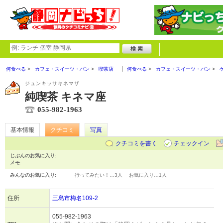
何食べる
カフェ・スイーツ・パン
喫茶店
何食べる
カフェ・スイーツ・パン
ジュンキッサキネマザ
純喫茶 キネマ座
055-982-1963
基本情報
クチコミ
写真
クチコミを書く
チェックイン
じぶんのお気に入り:
メモ:
みんなのお気に入り:
行ってみたい！…
3人
お気に入り…
1人
住所
三島市梅名109-2
055-982-1963