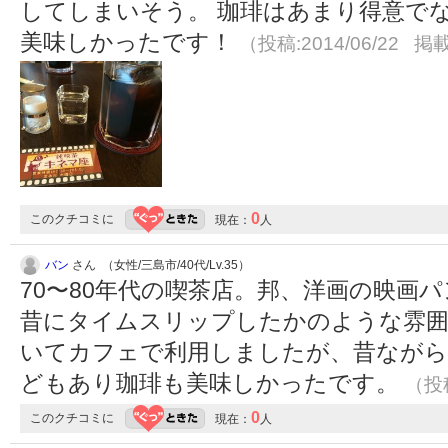
してしまいそう。 珈琲はあまり得意で
美味しかったです！
（投稿:2014/06/22 掲載
0
このクチコミに
現在：
人
バン
さん （女性/三島市/40代/Lv.35）
70〜80年代の喫茶店。邦、洋画の映画
昔にタイムスリップしたかのような雰
いてカフェで利用しましたが、昔なが
どもあり珈琲も美味しかったです。
（投稿
0
このクチコミに
現在：
人