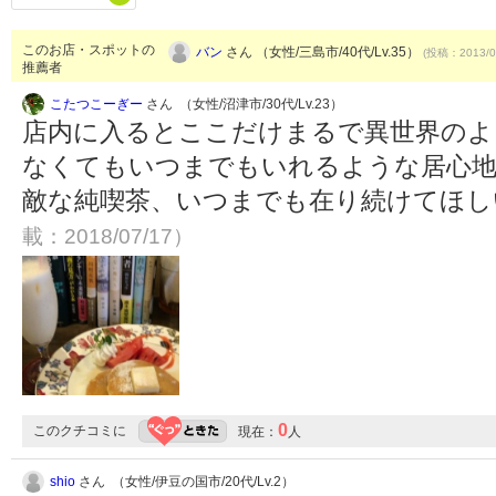
このお店・スポットの
バン
さん （女性/三島市/40代/Lv.35）
(投稿：2013/0
推薦者
こたつこーぎー
さん （女性/沼津市/30代/Lv.23）
店内に入るとここだけまるで異世界のよ
なくてもいつまでもいれるような居心地
敵な純喫茶、いつまでも在り続けてほ
載：2018/07/17）
0
このクチコミに
現在：
人
shio
さん （女性/伊豆の国市/20代/Lv.2）