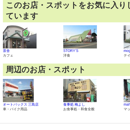
このお店・スポットをお気に入り
ています
茶舎
STORY’S
mog
カフェ
洋食
テ
周辺のお店・スポット
オートバックス 三島店
食事処 梅よし
mah
車・バイク用品
お食事処・和食全般
マ