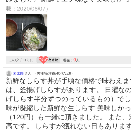
載：2020/06/07）
0
このクチコミに
現在：
人
岩太郎
さん （男性/沼津市/40代/Lv.8）
新鮮なしらす丼が手頃な価格で味わえま
は、釜揚げしらすがあります。 日曜な
げしらす半分ずつのっているもの）でし
味が凝縮した新鮮な生しらす 美味しか
（120円）も一緒に頂きました。 また
高です。 しらすが獲れない日もあります