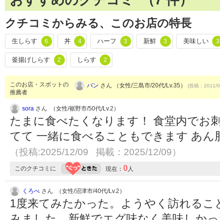
おすすめのクチコミ （
7
件）
クチコミからみる、このお店の特長
生しらす
丼
ハーフ
新鮮
美味しい
6
4
3
3
3
釜揚げしらす
しらす
2
2
このお店・スポットの
バン
さん （女性/三島市/20代/Lv.35）
(投稿：2011/0
推薦者
sora
さん （女性/裾野市/50代/Lv.2）
たまに食べたくなります！ 食堂内でお
てて 一緒に食べることもできます あん
（投稿:2025/12/09 掲載：2025/12/09）
0
このクチコミに
現在：
人
くろべ
さん （女性/沼津市/40代/Lv.2）
1度来てみたかった。ようやく訪れるこ
みました。新鮮でエグ味なく美味しか