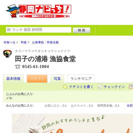
何食べる
和食
お食事処・和食全般
タゴノウラコウギョキョウショクドウ
田子の浦港 漁協食堂
0545-61-1004
基本情報
クチコミ
写真
ランチマニア
クチコミを書く
チェックイン
じぶんのお気に入り:
メモ:
みんなのお気に入り:
お気に入り…
3人
おススメ☆…
3人
静岡県名物…
3人
全部