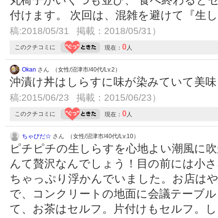
丸椅子がいくつも並び、 食べ終わると
付けます。 次回は、混雑を避けて『生
稿:2018/05/31 掲載：2018/05/31）
0
このクチコミに
現在：
人
Okan
さん （女性/沼津市/40代/Lv.2）
沖漬け丼はしらすに味が染みていて美
稿:2015/06/23 掲載：2015/06/23）
0
このクチコミに
現在：
人
ちゃびだ☆
さん （女性/沼津市/40代/Lv.10）
ピチピチの生しらすを心地よい潮風に吹
んて贅沢なんでしょう！目の前には小さ
ちゃっぷり浮かんでいました。お店はや
で、コンクリートの地面に会議テーブル
て、お茶はセルフ。片付けもセルフ。し