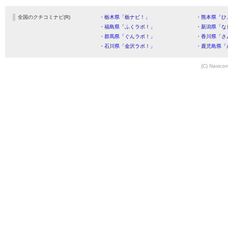
全国のクチコミナビ(R)
・栃木県「栃ナビ！」
・熊本県「ひ
・福島県「ふくラボ！」
・新潟県「な
・群馬県「ぐんラボ！」
・香川県「さ
・石川県「金沢ラボ！」
・鹿児島県「
(C) Navicom