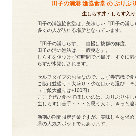
田子の浦港 漁協食堂
の ぷりぷり
生しらす丼・しらす入り
田子の浦漁協食堂は、美味しい「田子の浦し
多くの人が訪れる場所となっています。
「田子の浦しらす」 自慢は抜群の鮮度。
田子の浦の漁法は「一艘曳き」。
しらすを傷つけず短時間で水揚げ、すぐに港
らすが水揚げされます。
セルフタイプのお店なので、まず券売機で食
ご飯は並盛り・大盛り・少な目から選び、そ
（ご飯大盛りは+100円）
ここでぜひ食べてほしいのは、ぷりぷり生し
生しらすは苦手・・・と思う人も、きっと違
漁期の期間限定営業ですが、美味しさを求め
県の人気スポットでもあります。