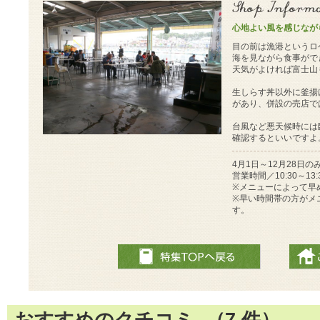
心地よい風を感じなが
目の前は漁港というロ
海を見ながら食事がで
天気がよければ富士山
生しらす丼以外に釜揚
があり、併設の売店で
台風など悪天候時には
確認するといいですよ
4月1日～12月28日の
営業時間／10:30～13:
※メニューによって早
※早い時間帯の方がメ
す。