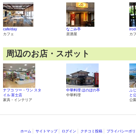
cafe/day
なごみ亭
irod
カフェ
居酒屋
カ
周辺のお店・スポット
ナフコ ツー・ワン スタ
中華料理 ほのぼの亭
ふ
イル 富士店
中華料理
と
家具・インテリア
公
ホーム
サイトマップ
ログイン
クチコミ投稿
プライバシーポリ