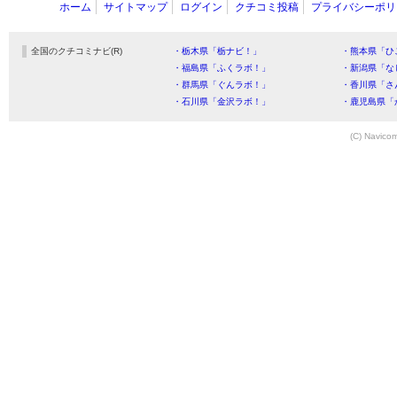
ホーム
サイトマップ
ログイン
クチコミ投稿
プライバシーポリ
全国のクチコミナビ(R)
・栃木県「栃ナビ！」
・熊本県「ひ
・福島県「ふくラボ！」
・新潟県「な
・群馬県「ぐんラボ！」
・香川県「さ
・石川県「金沢ラボ！」
・鹿児島県「
(C) Navicom