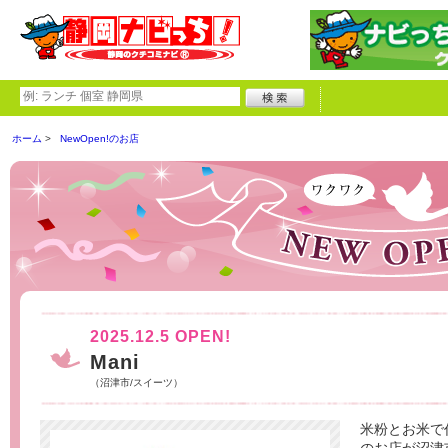
ホーム
NewOpen!のお店
2025.12.5 OPEN!
Mani
（沼津市/スイーツ）
米粉とお米で