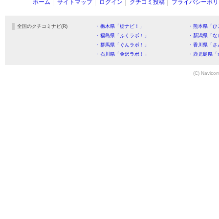
ホーム
サイトマップ
ログイン
クチコミ投稿
プライバシーポリ
全国のクチコミナビ(R)
・栃木県「栃ナビ！」
・熊本県「ひ
・福島県「ふくラボ！」
・新潟県「な
・群馬県「ぐんラボ！」
・香川県「さ
・石川県「金沢ラボ！」
・鹿児島県「
(C) Navicom