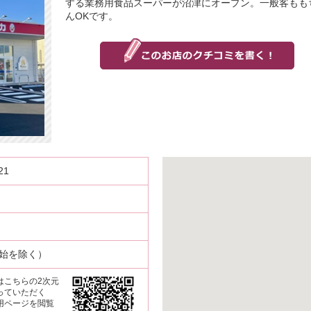
する業務用食品スーパーが沼津にオープン。一般客もも
んOKです。
21
始を除く）
はこちらの2次元
っていただく
用ページを閲覧